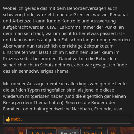
Wobei ich gerade das mit dem Behördenversagen auch
schwierig finde, wo zieht man die Grenzen, wie viel Personal
und Arbeitszeit kann für die Kontrolle und Auswertung
aufgebracht werden, usw.? Es kommt immer der Punkt, an
dem man sich fragt, warum nicht früher etwas passiert ist -
und dann wäre es auf jeden Fall schon längst nötig geworden.
Aber wann nun tatsächlich der richtige Zeitpunkt zum
Einschreiten war, lässt sich im Nachhinein, aber kaum im
Prozess selbst bestimmen. Damit will ich die Behörden
sicherlich nicht in Schutz nehmen, aber wie gesagt, ich finde
das ein sehr schwieriges Thema.
Mit meiner Aussage meinte ich allerdings weniger die Leute,
die auf den Typen reingefallen sind, als jene, die diese
wiederum mitgerissen haben (und die eigentlich gar keinen
Bezug zu dem Thema hatten). Seien es die Kinder oder
Familien, oder halt irgendwelche Nachbarn, Freunde, usw.
!Xabbu
R
e
a
Erste
Letzte
Vorherige
9 von 10
Nächste