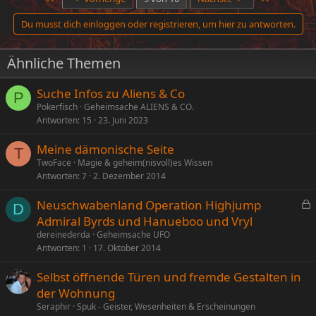
k
t
Du musst dich einloggen oder registrieren, um hier zu antworten.
i
o
n
Ähnliche Themen
e
n
:
Suche Infos zu Aliens & Co
P
Pokerfisch
Geheimsache ALIENS & CO.
Antworten
15
23. Juni 2023
Meine dämonische Seite
T
TwoFace
Magie & geheim(nisvoll)es Wissen
Antworten
7
2. Dezember 2014
Neuschwabenland Operation Highjump
D
e
Admiral Byrds und Hanueboo und Vryl
s
dereinederda
Geheimsache UFO
p
Antworten
1
17. Oktober 2014
e
Selbst öffnende Türen und fremde Gestalten in
r
der Wohnung
r
t
Seraphir
Spuk - Geister, Wesenheiten & Erscheinungen