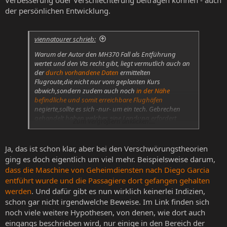
Verbesserung oder Verschlechterung beitragen können - auch
der persönlichen Entwicklung.
viennatourer schrieb:
Warum der Autor den MH370 Fall als Entführung
wertet und den Vts recht gibt, liegt vermutlich auch an
der
durch vorhandene Daten
ermittelten
Flugroute,die nicht nur vom geplanten Kurs
abwich,sondern zudem auch noch
in der Nähe
befindliche und somit erreichbare Flughäfen
negierte,sollte es sich -nur- um ein tech. Gebrechen
gehandelt haben,welches eine Landung erfordert
Zum Vergrößern anklicken....
hätte.
Ja, das ist schon klar, aber bei den Verschwörungstheorien
ging es doch eigentlich um viel mehr. Beispielsweise darum,
dass die Maschine von Geheimdiensten nach Diego Garcia
entführt wurde und die Passagiere dort gefangen gehalten
werden
. Und dafür gibt es nun wirklich keinerlei Indizien,
schon gar nicht irgendwelche Beweise. Im Link finden sich
noch viele weitere Hypothesen, von denen, wie dort auch
eingangs beschrieben wird, nur einige in den Bereich der