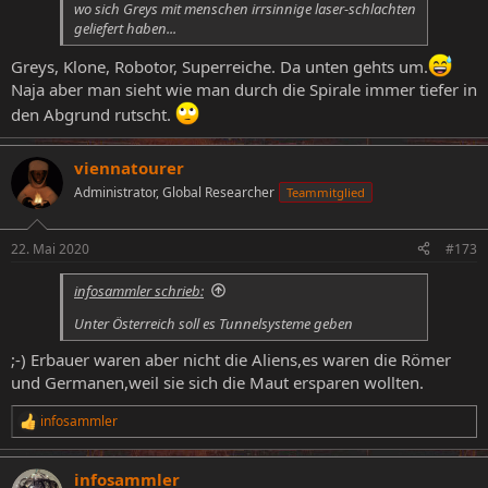
wo sich Greys mit menschen irrsinnige laser-schlachten
geliefert haben...
Greys, Klone, Robotor, Superreiche. Da unten gehts um.
Naja aber man sieht wie man durch die Spirale immer tiefer in
den Abgrund rutscht.
viennatourer
Administrator, Global Researcher
Teammitglied
22. Mai 2020
#173
infosammler schrieb:
Unter Österreich soll es Tunnelsysteme geben
;-) Erbauer waren aber nicht die Aliens,es waren die Römer
und Germanen,weil sie sich die Maut ersparen wollten.
infosammler
R
e
a
infosammler
k