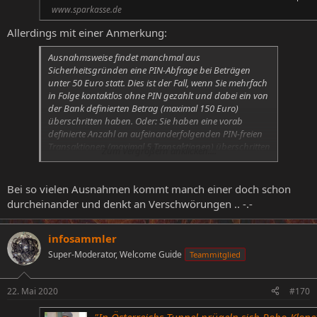
www.sparkasse.de
Allerdings mit einer Anmerkung:
Ausnahmsweise findet manchmal aus
Sicherheitsgründen eine PIN-Abfrage bei Beträgen
unter 50 Euro statt. Dies ist der Fall, wenn Sie mehrfach
in Folge kontaktlos ohne PIN gezahlt und dabei ein von
der Bank definierten Betrag (maximal 150 Euro)
überschritten haben. Oder: Sie haben eine vorab
definierte Anzahl an aufeinanderfolgenden PIN-freien
Transaktionen (maximal 5 Transaktionen) überschritten
Zum Vergrößern anklicken....
– auch dann müssen Sie Ihre PIN eingeben.
Bei so vielen Ausnahmen kommt manch einer doch schon
durcheinander und denkt an Verschwörungen .. -.-
infosammler
Super-Moderator, Welcome Guide
Teammitglied
22. Mai 2020
#170