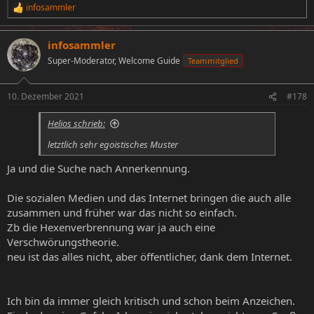
infosammler
R
e
a
infosammler
k
t
Super-Moderator, Welcome Guide
Teammitglied
i
o
n
10. Dezember 2021
#178
e
n
Helios schrieb:
:
letztlich sehr egoistisches Muster
Ja und die Suche nach Annerkennung.
Die sozialen Medien und das Internet bringen die auch alle
zusammen und früher war das nicht so einfach.
Zb die Hexenverbrennung war ja auch eine
Verschwörungstheorie.
neu ist das alles nicht, aber öffentlicher, dank dem Internet.
Ich bin da immer gleich kritisch und schon beim Anzeichen.