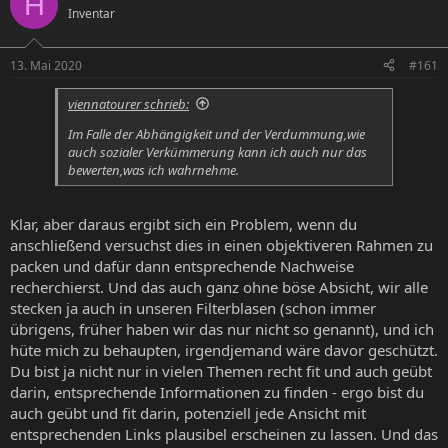
H
Inventar
e
e
l
l
l
l
13. Mai 2020
#161
e
t
r
a
viennatourer schrieb:
m
Im Falle der Abhängigkeit und der Verdummung,wie
auch sozialer Verkümmerung kann ich auch nur das
bewerten,was ich wahrnehme.
Klar, aber daraus ergibt sich ein Problem, wenn du
anschließend versuchst dies in einen objektiveren Rahmen zu
packen und dafür dann entsprechende Nachweise
recherchierst. Und das auch ganz ohne böse Absicht, wir alle
stecken ja auch in unseren Filterblasen (schon immer
übrigens, früher haben wir das nur nicht so genannt), und ich
hüte mich zu behaupten, irgendjemand wäre davor geschützt.
Du bist ja nicht nur in vielen Themen recht fit und auch geübt
darin, entsprechende Informationen zu finden - ergo bist du
auch geübt und fit darin, potenziell jede Ansicht mit
entsprechenden Links plausibel erscheinen zu lassen. Und das