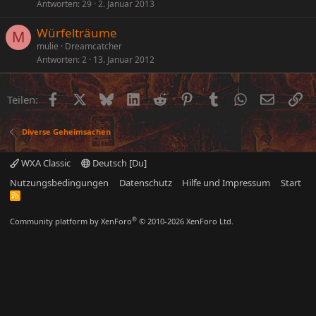
Antworten
29
2. Januar 2013
Würfelträume
M
mulie
Dreamcatcher
Antworten
2
13. Januar 2012
Facebook
X (Twitter)
Bluesky
LinkedIn
Reddit
Pinterest
Tumblr
WhatsApp
E-Mail
Li
Teilen:
Diverse Geheimsachen
WXA Classic
Deutsch [Du]
Nutzungsbedingungen
Datenschutz
Hilfe und Impressum
Start
R
S
S
®
Community platform by XenForo
© 2010-2026 XenForo Ltd.