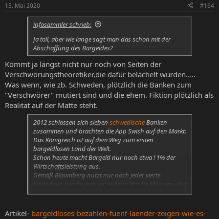
13. Mai 2020
#164
infosammler schrieb:
Ja toll, aber wie lange sagt man das schon mit der
Abschaffung des Bargeldes?
Kommt ja längst nicht nur noch von Seiten der
Verschwörungstheoretiker,die dafür belächelt wurden.....
Was wenn, wie zb. Schweden, plötzlich die Banken zum
"Verschwörer" mutiert sind und die ehem. Fiktion plötzlich als
Realität auf der Matte steht.
2012 schlossen sich sieben
schwedische
Banken
zusammen und brachten die App Swish auf den Markt:
Das Königreich ist auf dem Weg zum ersten
bargeldlosen Land der Welt.
Schon heute macht Bargeld nur noch etwa ! 1% der
Wirtschaftsleistung aus.
Gemäß Bloomberg nutzt nur noch jeder vierte
Einwohner mindestens einmal pro Woche Münzen oder
Zum Vergrößern anklicken....
Scheine.
Und nur ein Drittel der Bankfilialen gibt überhaupt
noch Bares aus.
Artikel-
bargeldloses-bezahlen-fuenf-laender-zeigen-wie-es-
2030 könnte endgültig Schluss sein mit dem Bargeld.