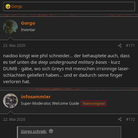
Gorgo
R
e
a
Gorgo
k
t
Inventar
i
o
n
22. Mai 2020
#171
e
n
naidoo kingt wie phil schneider... der behauptete auch, dass
:
es tief unten die
deep underground military bases
- kurz
DUMB - gäbe, wo sich Greys mit menschen irrsinnige laser-
schlachten geliefert haben... und er dadurch seine finger
verloren hat.
infosammler
Super-Moderator, Welcome Guide
Teammitglied
22. Mai 2020
#172
Gorgo schrieb: