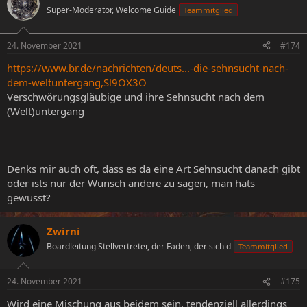
t
Super-Moderator, Welcome Guide
Teammitglied
i
o
n
24. November 2021
#174
e
n
https://www.br.de/nachrichten/deuts...-die-sehnsucht-nach-
:
dem-weltuntergang,Sl9OX3O
Verschwörungsgläubige und ihre Sehnsucht nach dem
(Welt)untergang
Denks mir auch oft, dass es da eine Art Sehnsucht danach gibt
oder ists nur der Wunsch andere zu sagen, man hats
gewusst?
Zwirni
Boardleitung Stellvertreter, der Faden, der sich d
Teammitglied
24. November 2021
#175
Wird eine Mischung aus beidem sein, tendenziell allerdings