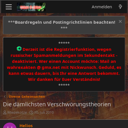
Anmelden
***
Boardregeln und Postingrichtlinien beachten!
***
*****
Derzeit ist die Registrierfunktion, wegen
russischer Spamanmeldungen im Sekundentakt -
deaktiviert. Wer einen Account möchte: Mail an
wahrexakten @ gmx.net mit Nickwunsch. Geduld, es
kann etwas dauern, bis Ihr eine Antwort bekommt.
Wir danken für Euer Verständnis!
*****
Diverse Geheimsachen
Die dämlichsten Verschwörungstheorien
E
E
Miezekotze
10. Juli 2010
r
r
s
s
Helios
t
t