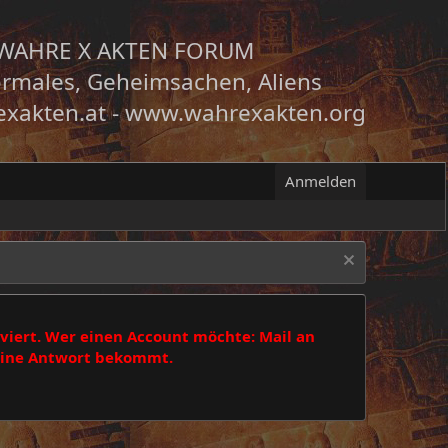
WAHRE X AKTEN FORUM
rmales, Geheimsachen, Aliens
xakten.at
-
www.wahrexakten.org
Anmelden
viert. Wer einen Account möchte: Mail an
 eine Antwort bekommt.