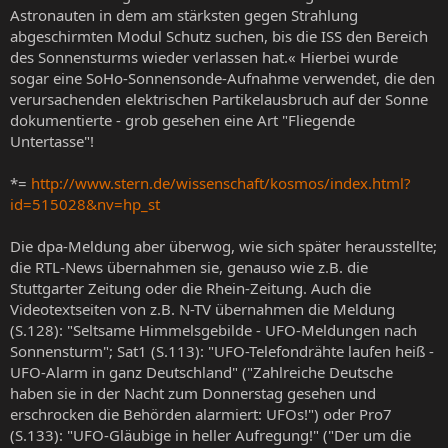
Astronauten in dem am stärksten gegen Strahlung
abgeschirmten Modul Schutz suchen, bis die ISS den Bereich
des Sonnensturms wieder verlassen hat.« Hierbei wurde
sogar eine SoHo-Sonnensonde-Aufnahme verwendet, die den
verursachenden elektrischen Partikelausbruch auf der Sonne
dokumentierte - grob gesehen eine Art "Fliegende
Untertasse"!
*=
http://www.stern.de/wissenschaft/kosmos/index.html?
id=515028&nv=hp_st
Die dpa-Meldung aber überwog, wie sich später herausstellte;
die RTL-News übernahmen sie, genauso wie z.B. die
Stuttgarter Zeitung oder die Rhein-Zeitung. Auch die
Videotextseiten von z.B. N-TV übernahmen die Meldung
(S.128): "Seltsame Himmelsgebilde - UFO-Meldungen nach
Sonnensturm"; Sat1 (S.113): "UFO-Telefondrähte laufen heiß -
UFO-Alarm in ganz Deutschland" ("Zahlreiche Deutsche
haben sie in der Nacht zum Donnerstag gesehen und
erschrocken die Behörden alarmiert: UFOs!") oder Pro7
(S.133): "UFO-Gläubige in heller Aufregung!" ("Der um die