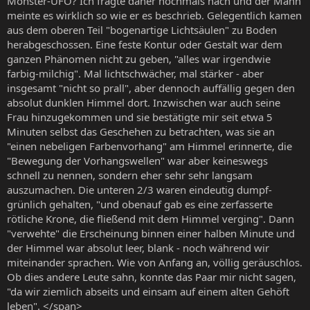
Monster-UFO? Ich fragte daher nochmals nach und der Mann
meinte es wirklich so wie er es beschrieb. Gelegentlich kamen
aus dem oberen Teil "bogenartige Lichtsäulen" zu Boden
herabgeschossen. Eine feste Kontur oder Gestalt war dem
ganzen Phänomen nicht zu geben, "alles war irgendwie
farbig-milchig". Mal lichtschwächer, mal stärker - aber
insgesamt "nicht so prall", aber dennoch auffällig gegen den
absolut dunklen Himmel dort. Inzwischen war auch seine
Frau hinzugekommen und sie bestätigte mir seit etwa 5
Minuten selbst das Geschehen zu betrachten, was sie an
"einen nebeligen Farbenvorhang" am Himmel erinnerte, die
"Bewegung der Vorhangswellen" war aber keineswegs
schnell zu nennen, sondern eher sehr sehr langsam
auszumachen. Die unteren 2/3 waren eindeutig dumpf-
grünlich gehalten, "und obenauf gab es eine zerfasserte
rötliche Krone, die fließend mit dem Himmel verging". Dann
"verwehte" die Erscheinung binnen einer halben Minute und
der Himmel war absolut leer, blank - noch während wir
miteinander sprachen. Wie von Anfang an, völlig geräuschlos.
Ob dies andere Leute sahn, konnte das Paar mir nicht sagen,
"da wir ziemlich abseits und einsam auf einem alten Gehöft
leben". </span>