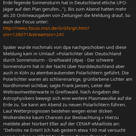
Erde fegende Sonnensturm hat in Deutschland etliche UFO-
Jäger auf den Plan gerufen..."). Bis zum Abend hatten mehr
als 20 Onlineausgaben von Zeitungen die Meldung drauf. So
auch der Focus unter:
http://news.focus.msn.de/G/GN/gn.htm?
snr=126071&streamsnr=241
Später wurde nochmals von dpa nachgeschoben und diese
Meldung kam in Umlauf: »Polarlichter über Deutschland
durch Sonnensturm - Greifswald (dpa) - Der schwere
Sonnensturm hat in der Nacht über Norddeutschland aber
auch in Köln zu atemberaubenden Polarlichtern geführt. Die
Polarlichter waren als schlierenartige, grünfarbene Lichter am
Nordhimmel sichtbar, sagte Frank Jansen, Leiter der
Weltraumwetterwarte in Greifswald. Nach Angaben des
Astrophysikers bewegt sich eine weitere Plasmawolke auf die
Erde zu. Sie kann am Abend zu neuen Polarlichtern führen.
Laut Wetterprognosen bestehen wegen einer dicken
Wolkendecke kaum Chancen zur Beobachtung.« Hierzu
meldete aber Norbert Eßer auf der CENAP-eMailliste an:
"Definitiv ne Ente!!! Ich hab gestern etwa 100 mal versucht