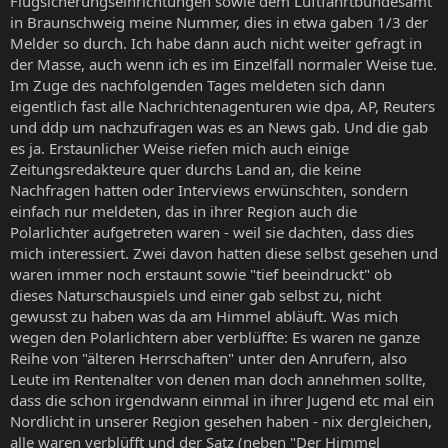
Flugsicherungseinrichtungen sowie dem Luftfahrtbundesamt
in Braunschweig meine Nummer, dies in etwa gaben 1/3 der
Melder so durch. Ich habe dann auch nicht weiter gefragt in
der Masse, auch wenn ich es im Einzelfall normaler Weise tue.
Im Zuge des nachfolgenden Tages meldeten sich dann
eigentlich fast alle Nachrichtenagenturen wie dpa, AP, Reuters
und ddp um nachzufragen was es an News gab. Und die gab
es ja. Erstaunlicher Weise riefen mich auch einige
Zeitungsredakteure quer durchs Land an, die keine
Nachfragen hatten oder Interviews erwünschten, sondern
einfach nur meldeten, das in ihrer Region auch die
Polarlichter aufgetreten waren - weil sie dachten, dass dies
mich interessiert. Zwei davon hatten diese selbst gesehen und
waren immer noch erstaunt sowie "tief beeindruckt" ob
dieses Naturschauspiels und einer gab selbst zu, nicht
gewusst zu haben was da am Himmel abläuft. Was mich
wegen den Polarlichtern aber verblüffte: Es waren ne ganze
Reihe von "älteren Herrschaften" unter den Anrufern, also
Leute im Rentenalter von denen man doch annehmen sollte,
dass die schon irgendwann einmal in ihrer Jugend etc mal ein
Nordlicht in unserer Region gesehen haben - nix dergleichen,
alle waren verblüfft und der Satz (neben "Der Himmel