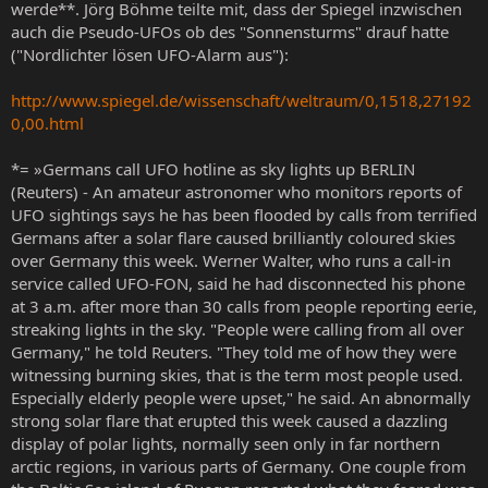
werde**. Jörg Böhme teilte mit, dass der Spiegel inzwischen
auch die Pseudo-UFOs ob des "Sonnensturms" drauf hatte
("Nordlichter lösen UFO-Alarm aus"):
http://www.spiegel.de/wissenschaft/weltraum/0,1518,27192
0,00.html
*= »Germans call UFO hotline as sky lights up BERLIN
(Reuters) - An amateur astronomer who monitors reports of
UFO sightings says he has been flooded by calls from terrified
Germans after a solar flare caused brilliantly coloured skies
over Germany this week. Werner Walter, who runs a call-in
service called UFO-FON, said he had disconnected his phone
at 3 a.m. after more than 30 calls from people reporting eerie,
streaking lights in the sky. "People were calling from all over
Germany," he told Reuters. "They told me of how they were
witnessing burning skies, that is the term most people used.
Especially elderly people were upset," he said. An abnormally
strong solar flare that erupted this week caused a dazzling
display of polar lights, normally seen only in far northern
arctic regions, in various parts of Germany. One couple from