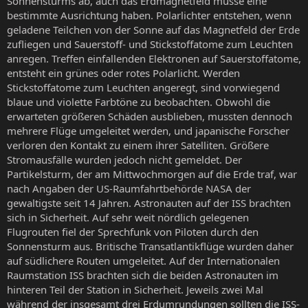
Sonnensturms ab, auch das Erdmagnetfeld müsse eine
bestimmte Ausrichtung haben. Polarlichter entstehen, wenn
geladene Teilchen von der Sonne auf das Magnetfeld der Erde
zufliegen und Sauerstoff- und Stickstoffatome zum Leuchten
anregen. Treffen einfallenden Elektronen auf Sauerstoffatome,
entsteht ein grünes oder rotes Polarlicht. Werden
Stickstoffatome zum Leuchten angeregt, sind vorwiegend
blaue und violette Farbtöne zu beobachten. Obwohl die
erwarteten größeren Schäden ausblieben, mussten dennoch
mehrere Flüge umgeleitet werden, und japanische Forscher
verloren den Kontakt zu einem ihrer Satelliten. Größere
Stromausfälle wurden jedoch nicht gemeldet. Der
Partikelsturm, der am Mittwochmorgen auf die Erde traf, war
nach Angaben der US-Raumfahrtbehörde NASA der
gewaltigste seit 14 Jahren. Astronauten auf der ISS brachten
sich in Sicherheit. Auf sehr weit nördlich gelegenen
Flugrouten fiel der Sprechfunk von Piloten durch den
Sonnensturm aus. Britische Transatlantikflüge wurden daher
auf südlichere Routen umgeleitet. Auf der Internationalen
Raumstation ISS brachten sich die beiden Astronauten im
hinteren Teil der Station in Sicherheit. Jeweils zwei Mal
während der insgesamt drei Erdumrundungen sollten die ISS-