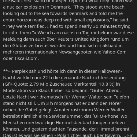
the Baltic Sea island of Ruegen reported what they feared was
a nuclear explosion in Denmark. "They stood at the beach,
looking out to the sea towards Denmark and told me the
entire horizon was deep red with small explosions," he said.
"They were terrified. I had to spend nearly 30 minutes trying
to calm them."« Wie ich am nächsten Tag mitbekam war diese
Meldung dann auch über Reuters United Kingdom rund um
den Globus verbreitet worden und fand sich in alsbald in
mehreren internationalen Newsangeboten wie Yahoo-Com
oder Tiscali.Com.
**= Perplex sah und hörte ich dann in dieser Halloween-
Nacht wirklich um 22 h die genannte Nachrichtensendung
(GfK-Quote: 2,79 Mio Zuschauer, Marktanteil 10,8 %) in
Moderation von Klaus Kleber so begann: "Guten Abend.
Letzte Nacht war dramatisch für Werner Walter, sein Telefon
stand nicht still. Um 3 h morgens hat er dann den Hörer
neben die Gabel gelegt. Amateurastronom Werner Walter
betreibt nämlich eine Servicenummer, das ´UFO-Phone´ wo
Menschen merkwürdige Himmelsbeobachtungen melden
können. Und gestern dachten Tausende, der Himmel brennt.
Das ist es was sie sahen - Polarlichter auch über Bayern. ... Ein