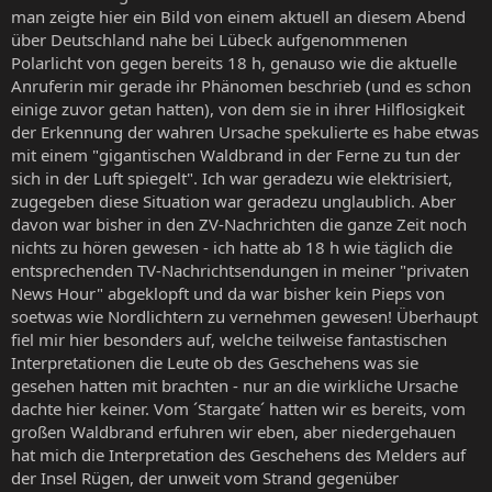
man zeigte hier ein Bild von einem aktuell an diesem Abend
über Deutschland nahe bei Lübeck aufgenommenen
Polarlicht von gegen bereits 18 h, genauso wie die aktuelle
Anruferin mir gerade ihr Phänomen beschrieb (und es schon
einige zuvor getan hatten), von dem sie in ihrer Hilflosigkeit
der Erkennung der wahren Ursache spekulierte es habe etwas
mit einem "gigantischen Waldbrand in der Ferne zu tun der
sich in der Luft spiegelt". Ich war geradezu wie elektrisiert,
zugegeben diese Situation war geradezu unglaublich. Aber
davon war bisher in den ZV-Nachrichten die ganze Zeit noch
nichts zu hören gewesen - ich hatte ab 18 h wie täglich die
entsprechenden TV-Nachrichtsendungen in meiner "privaten
News Hour" abgeklopft und da war bisher kein Pieps von
soetwas wie Nordlichtern zu vernehmen gewesen! Überhaupt
fiel mir hier besonders auf, welche teilweise fantastischen
Interpretationen die Leute ob des Geschehens was sie
gesehen hatten mit brachten - nur an die wirkliche Ursache
dachte hier keiner. Vom ´Stargate´ hatten wir es bereits, vom
großen Waldbrand erfuhren wir eben, aber niedergehauen
hat mich die Interpretation des Geschehens des Melders auf
der Insel Rügen, der unweit vom Strand gegenüber