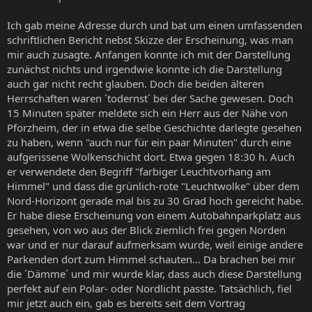
Ich gab meine Adresse durch und bat um einen umfassenden
schriftlichen Bericht nebst Skizze der Erscheinung, was man
mir auch zusagte. Anfangen konnte ich mit der Darstellung
zunächst nichts und irgendwie konnte ich die Darstellung
auch gar nicht recht glauben. Doch die beiden älteren
Herrschaften waren ´todernst´ bei der Sache gewesen. Doch
15 Minuten später meldete sich ein Herr aus der Nähe von
Pforzheim, der in etwa die selbe Geschichte darlegte gesehen
zu haben, wenn "auch nur für ein paar Minuten" durch eine
aufgerissene Wolkenschicht dort. Etwa gegen 18:30 h. Auch
er verwendete den Begriff "farbiger Leuchtvorhang am
Himmel" und dass die grünlich-rote "Leuchtwolke" über dem
Nord-Horizont gerade mal bis zu 30 Grad hoch gereicht habe.
Er habe diese Erscheinung von einem Autobahnparkplatz aus
gesehen, von wo aus der Blick ziemlich frei gegen Norden
war und er nur darauf aufmerksam wurde, weil einige andere
Parkenden dort zum Himmel schauten... Da brachen bei mir
die ´Dämme´ und mir wurde klar, dass auch diese Darstellung
perfekt auf ein Polar- oder Nordlicht passte. Tatsächlich, fiel
mir jetzt auch ein, gab es bereits seit dem Vortrag