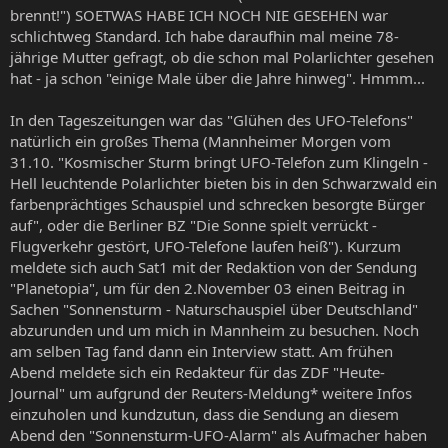
brennt!") SOETWAS HABE ICH NOCH NIE GESEHEN war
schlichtweg Standard. Ich habe daraufhin mal meine 78-
jährige Mutter gefragt, ob die schon mal Polarlichter gesehen
hat - ja schon "einige Male über die Jahre hinweg". Hmmm...
In den Tageszeitungen war das "Glühen des UFO-Telefons"
natürlich ein großes Thema (Mannheimer Morgen vom
31.10. "Kosmischer Sturm bringt UFO-Telefon zum Klingeln -
Hell leuchtende Polarlichter bieten bis in den Schwarzwald ein
farbenprächtiges Schauspiel und schrecken besorgte Bürger
auf", oder die Berliner BZ "Die Sonne spielt verrückt -
Flugverkehr gestört, UFO-Telefone laufen heiß"). Kurzum
meldete sich auch Sat1 mit der Redaktion von der Sendung
"Planetopia", um für den 2.November 03 einen Beitrag in
Sachen "Sonnensturm - Naturschauspiel über Deutschland"
abzurunden und um mich in Mannheim zu besuchen. Noch
am selben Tag fand dann ein Interview statt. Am frühen
Abend meldete sich ein Redakteur für das ZDF "Heute-
Journal" um aufgrund der Reuters-Meldung* weitere Infos
einzuholen und kundzutun, dass die Sendung an diesem
Abend den "Sonnensturm-UFO-Alarm" als Aufmacher haben