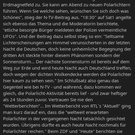
Erdmagnetfeld zu. Sie kann am Abend zu neuen Polarlichtern
führen. Wenn Sie welche sehen, wünschen Sie sich doch was
Schönes", stieg der N-TV-Beitrag aus. "18:30" auf Sat1 angelte
sich ebenso das Thema und die Moderatorin berichtete,
"etliche besorgte Bürger meldeten der Polizei vermeintliche
UFOs". Und der Beitrag dazu selbst stieg so ein: "Seltsame
Lichterscheinungen am Himmel verunsicherten in der letzten
Nacht die Deutschen, doch keine unheimliche Begegnung der
dritten Art steckte hinter diesem Phänomen sondern der
Sonnensturm... Der nächste Sonnensturm ist bereits auf dem
Weg zur Erde und wird heute Nacht auch Deutschland treffen,
doch wegen der dichten Wolkendecke werden die Polarlichter
hier kaum zu sehen sein." Im Schlußsatz also genau das
Gegenteil wie bei N-TV - und während, dazu kommen wir
gleich, die Polarlicht-Aktivität bereits lief - und zwar heftiger
als 24 Stunden zuvor. Vertrauen Sie nie den
"Wetterberichten"... Im Wetterbericht von RTL´s "Aktuell" ging
man kurz darauf ein, dass die "weltweit erwarteten
Polarlichter in der vergangenen Nacht tatsächlich gesichtet
wurden. Übrigens dürfte es auch heute Nacht nochmals für
Polarlichter reichen." Beim ZDF und "Heute" berichten sie