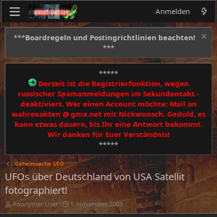
Anmelden
***
Boardregeln und Postingrichtlinien beachten!
***
*****
Derzeit ist die Registrierfunktion, wegen
russischer Spamanmeldungen im Sekundentakt -
deaktiviert. Wer einen Account möchte: Mail an
wahrexakten @ gmx.net mit Nickwunsch. Geduld, es
kann etwas dauern, bis Ihr eine Antwort bekommt.
Wir danken für Euer Verständnis!
*****
Geheimsache UFO
UFOs über Deutschland von USA Satellit
fotographiert!
E
E
Anonymer User
1. November 2003
r
r