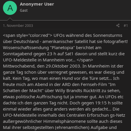
s
s
Anonymer User
A
t
t
Gast
e
e
l
l
l
l
1. November 2003
#1
e
t
r
a
<span style="color:red"> UFOs während des Sonnensturms
m
über Deutschland - amerikanischer Satellit hat sie fotografiert!
Wissenschaftssendung "Planetopia" berichtet am
Sonntagabend gegen 23 h auf Sat1 davon und stellt kurz die
UFO-Meldestelle in Mannheim vor... </span>
Mittwochabend, den 29.Oktober 2003. In Mannheim ist der
ganze Tag schon über verregnet gewesen, es war diesig und
kalt. Kein Tag, wo man einen Hund vor die Türe setzt... Ich
freute mich am Abend in der ARD den Fernseh-Film "Im
Schatten der Macht" über Willy Brandts Rücktritt zu sehen,
etwas politische Auffrischung tut ja immer gut. An UFOs etc
dachte ich den ganzen Tag nicht. Doch gegen 19:15 h sollte
einmal wieder alles ganz anders werden als gedacht... Die
UFO-Meldestelle innerhalb des Centralen Erforschun gs-Netz
außergewöhnlicher Himmelsphänomene sollte auch dieses
Mal ihrer selbstgestellten (ehrenamtlichen) Aufgabe und