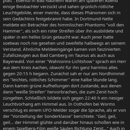
platt". Ebenso in Bad Nauheim waren am späteren Abend
einige Beobachter verzückt und sahen grünlich-rötliche
Leuchtgebilde, einer meinte, dass dieses Phänomen sich in
sein Gedächtnis festgebrannt habe. In Dortmund-Nette
meldete ein Betrachter des himmlischen Phantoms "voll den
Hammer", als sich ein roter Streifen über ihn ausbildete und
später in ein helles Grün getaucht war. Auch jener hatte
soetwas noch nie gesehen und zweifelte halbwegs an seinem
Verstand. Ähnliche Meldeeingänge kamen von faszinierten
Zufallszeugen aus Bad Camberg im Taunus als auch aus
Bayerwald. Von einer "Wahnsinns-Lichtshow" sprach ein Herr
aus dem Kreis Aachen, obwohl für ihn ganz harmlos alles
gegen 20:15 h begann. Zunächst sah er nur am Nordhimmel
ein "leichtes, rötliches Schimmer" eine halbe Stunde lang.
Dann kamen grüne Aufhellungen dort zustande, aus denen
dann "weiße Streifen" hervorbrachen, die zum Zenit hoch
züngelten. Schließlich bildete sich gegen 22:40 h ein riesiger
Leuchtvorhang am Himmel aus. In Osthofen bei Worms
verschlug es einem UFO-Melder sogar die Sprache, als er von
der "Vorstellung der Sonderklasse" berichtete. "Geil, geil,
geil... der Himmel glühte und darüber hinaus schoßen wie in
einem Spielberg-Film weiße Säulen Richtung Zenit..." Auch in