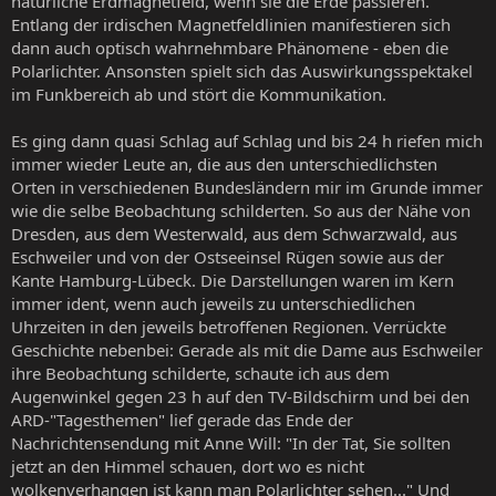
natürliche Erdmagnetfeld, wenn sie die Erde passieren.
Entlang der irdischen Magnetfeldlinien manifestieren sich
dann auch optisch wahrnehmbare Phänomene - eben die
Polarlichter. Ansonsten spielt sich das Auswirkungsspektakel
im Funkbereich ab und stört die Kommunikation.
Es ging dann quasi Schlag auf Schlag und bis 24 h riefen mich
immer wieder Leute an, die aus den unterschiedlichsten
Orten in verschiedenen Bundesländern mir im Grunde immer
wie die selbe Beobachtung schilderten. So aus der Nähe von
Dresden, aus dem Westerwald, aus dem Schwarzwald, aus
Eschweiler und von der Ostseeinsel Rügen sowie aus der
Kante Hamburg-Lübeck. Die Darstellungen waren im Kern
immer ident, wenn auch jeweils zu unterschiedlichen
Uhrzeiten in den jeweils betroffenen Regionen. Verrückte
Geschichte nebenbei: Gerade als mit die Dame aus Eschweiler
ihre Beobachtung schilderte, schaute ich aus dem
Augenwinkel gegen 23 h auf den TV-Bildschirm und bei den
ARD-"Tagesthemen" lief gerade das Ende der
Nachrichtensendung mit Anne Will: "In der Tat, Sie sollten
jetzt an den Himmel schauen, dort wo es nicht
wolkenverhangen ist kann man Polarlichter sehen..." Und