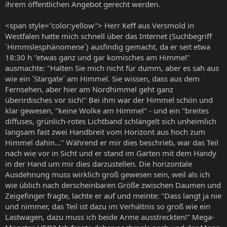
ihrem öffentlichen Angebot gerecht werden.
<span style="color:yellow"> Herr Keff aus Versmold in
Westfalen hatte mich schnell über das Internet (Suchbegriff
´Himmslesphänomene´) ausfindig gemacht, da er seit etwa
18:30 h "etwas ganz und gar komisches am Himmel"
ausmachte: "Halten Sie mich nicht für dumm, aber es sah aus
wie ein ´Stargate´ am Himmel. Sie wissen, dass aus dem
Fernsehen, aber hier am Nordhimmel geht ganz
überirdisches vor sich!" Bei ihm war der Himmel schön und
klar gewesen, "keine Wolke am Himmel" - und ein "breites
diffuses, grünlich-rotes Lichtband schlängelt sich unheimlich
langsam fast zwei Handbreit vom Horizont aus hoch zum
Himmel dahin..." Während er mir dies beschrieb, war das Teil
nach wie vor in Sicht und er stand im Garten mit dem Handy
in der Hand um mir dies darzustellen. Die horizontale
Ausdehnung muss wirklich groß gewesen sein, weil als ich
wie üblich nach derscheinbaren Größe zwischen Daumen und
Zeigefinger fragte, lachte er auf und meinte: "Dass langt ja nie
und nimmer, das Teil ist dazu im Verhältnis so groß wie ein
Lastwagen, dazu muss ich beide Arme ausstreckten!" Mega-