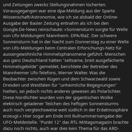
und Zeitungen zwecks Stellungsnahmen löcherten.
Vorausgegangen war eine dpa-Meldung aus der Sparte
Wissenschaft/Astronomie, wie ich sie alsbald der Online-
Ausgabe der Basler Zeitung entnahm als ich bei den
Google.De-News reinschaute: »Sonnensturm sorgte für Welle
von Ufo-Meldungen! Mannheim. DPA/BaZ. Der schwere
Sonnensturm hat in der Nacht zum Donnerstag zu einer Welle
von Ufo-Meldungen beim Centralen Erforschungs-Netz für
aussergewöhnliche Himmelsphänomene geführt. Menschen
aus ganz Deutschland hätten "seltsame, breit ausgefächerte
Himmelsgebilde" gemeldet, berichtete der Betreiber des
Mannheimer Ufo-Telefons, Werner Walter. Was die
Beobachter zwischen Rügen und dem Schwarzwald sowie
Dresden und Westfalen für "unheimliche Begegnungen"
hielten, sei jedoch nichts anderes gewesen als Polarlichter.
Diese Nordlichter wurden von der gigantischen Wolke
elektrisch geladener Teilchen des heftigen Sonnensturms
auch noch vergleichsweise weit südlich in der Erdatmosphäre
erzeugt.« Hier sogar am Ende mit Rufnummernangabe der
UFO-Meldestelle. "Punkt 12" das RTL-Mittagsmagazin brachte
dazu noch nichts, auch war dies kein Thema für das ARD-