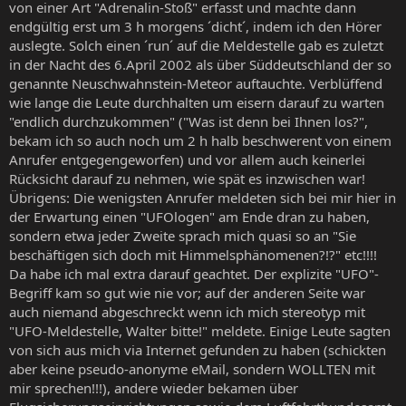
von einer Art "Adrenalin-Stoß" erfasst und machte dann
endgültig erst um 3 h morgens ´dicht´, indem ich den Hörer
auslegte. Solch einen ´run´ auf die Meldestelle gab es zuletzt
in der Nacht des 6.April 2002 als über Süddeutschland der so
genannte Neuschwahnstein-Meteor auftauchte. Verblüffend
wie lange die Leute durchhalten um eisern darauf zu warten
"endlich durchzukommen" ("Was ist denn bei Ihnen los?",
bekam ich so auch noch um 2 h halb beschwerent von einem
Anrufer entgegengeworfen) und vor allem auch keinerlei
Rücksicht darauf zu nehmen, wie spät es inzwischen war!
Übrigens: Die wenigsten Anrufer meldeten sich bei mir hier in
der Erwartung einen "UFOlogen" am Ende dran zu haben,
sondern etwa jeder Zweite sprach mich quasi so an "Sie
beschäftigen sich doch mit Himmelsphänomenen?!?" etc!!!!
Da habe ich mal extra darauf geachtet. Der explizite "UFO"-
Begriff kam so gut wie nie vor; auf der anderen Seite war
auch niemand abgeschreckt wenn ich mich stereotyp mit
"UFO-Meldestelle, Walter bitte!" meldete. Einige Leute sagten
von sich aus mich via Internet gefunden zu haben (schickten
aber keine pseudo-anonyme eMail, sondern WOLLTEN mit
mir sprechen!!!), andere wieder bekamen über