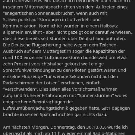
auch Unerwartetes ein. Tatsächlich berichteten dann auch RTL
in seinem Mitternachtsnachrichten von dem Auftreten eines
"enegertischen Sonnenausbruchs", wenn auch mit
Schwerpunkt auf Störungen in Luftverkehr und
Kommunikation. Nordlichter wurden in einem Halbsatz
allgemein erwähnt - aber nicht gezeigt oder darauf verwiesen,
dass diese bereits seit Stunden über Deutschland auftraten.
Die Deutsche Flugsicherung habe wegen dem Teilchen-
Ausbruch auf dem Muttergestirn sogar die Kapazitäten der
rund 100 einzelnen Luftraumsektoren bundesweit um etwa
zehn Prozent vorsichtshalber gekürzt weil einige
Sprechfunkverbindungen zu den Piloten gestört waren und
einzelne Flugzeuge "für wenige Sekunden nicht auf den
Radarschirmen der Lotsen" erschienen, einfach
"verschwanden". Dies seien alles Vorsichtsmaßnahmen
aufgrund früherer Erfahrungen mit "Sonnenstürmen" wo es
entsprechene Beeinträchtigen der
Luftraumüberwachungstechnik gegeben hatte. Sat1 dagegen
brachte in seinen Spätnachrichten gar nichts dazu.
Am nächsten Morgen, Donnerstag, den 30.10.03, wurde ich
überrascht als mich ab 11 h wieder einmal Radio-Stationen