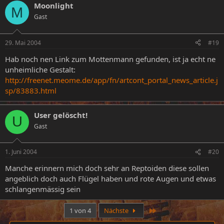
Ich finde die Version, die wie eine pelzige Eule aussieht, am
besten
Moonlight
M
Gast
29. Mai 2004
#19
Hab noch nen Link zum Mottenmann gefunden, ist ja echt ne
unheimliche Gestalt:
http://freenet.meome.de/app/fn/artcont_portal_news_article.j
sp/83883.html
User gelöscht!
U
Gast
1. Juni 2004
#20
Manche erinnern mich doch sehr an Reptoiden diese sollen
angeblich doch auch Flügel haben und rote Augen und etwas