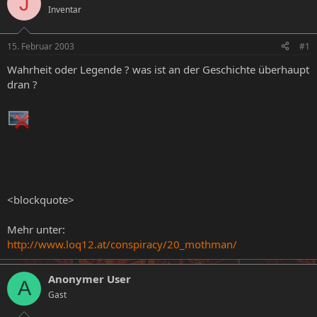
J
Inventar
e
e
l
l
l
l
15. Februar 2003
#1
e
t
r
a
Wahrheit oder Legende ? was ist an der Geschichte überhaupt
m
dran ?
<blockquote>
Mehr unter:
http://www.loq12.at/conspiracy/20_mothman/
Anonymer User
A
Gast