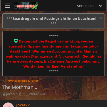
Anmelden
***
Boardregeln und Postingrichtlinien beachten!
***
*****
Derzeit ist die Registrierfunktion, wegen
russischer Spamanmeldungen im Sekundentakt -
deaktiviert. Wer einen Account möchte: Mail an
wahrexakten @ gmx.net mit Nickwunsch. Geduld, es
kann etwas dauern, bis Ihr eine Antwort bekommt.
Wir danken für Euer Verständnis!
*****
Kryptozoologie & Fakes
The Mothman...
E
E
Joker77
15. Februar 2003
r
r
s
s
Joker77
t
t