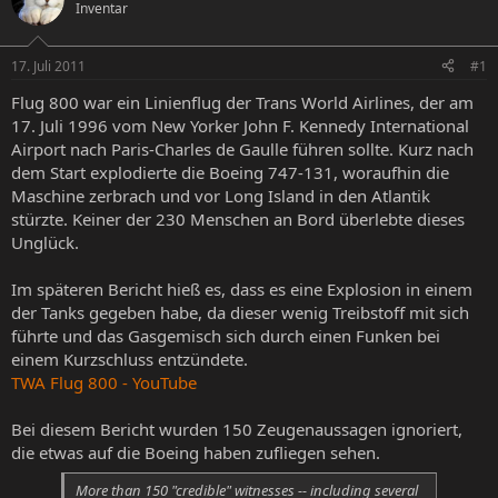
Inventar
e
e
l
l
l
l
17. Juli 2011
#1
e
t
r
a
Flug 800 war ein Linienflug der Trans World Airlines, der am
m
17. Juli 1996 vom New Yorker John F. Kennedy International
Airport nach Paris-Charles de Gaulle führen sollte. Kurz nach
dem Start explodierte die Boeing 747-131, woraufhin die
Maschine zerbrach und vor Long Island in den Atlantik
stürzte. Keiner der 230 Menschen an Bord überlebte dieses
Unglück.
Im späteren Bericht hieß es, dass es eine Explosion in einem
der Tanks gegeben habe, da dieser wenig Treibstoff mit sich
führte und das Gasgemisch sich durch einen Funken bei
einem Kurzschluss entzündete.
‪TWA Flug 800‬‏ - YouTube
Bei diesem Bericht wurden 150 Zeugenaussagen ignoriert,
die etwas auf die Boeing haben zufliegen sehen.
More than 150 "credible" witnesses -- including several