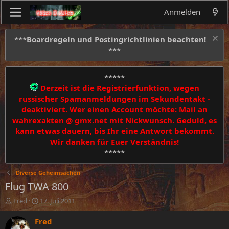
Anmelden
***
Boardregeln und Postingrichtlinien beachten!
***
*****
Derzeit ist die Registrierfunktion, wegen
russischer Spamanmeldungen im Sekundentakt -
deaktiviert. Wer einen Account möchte: Mail an
wahrexakten @ gmx.net mit Nickwunsch. Geduld, es
kann etwas dauern, bis Ihr eine Antwort bekommt.
Wir danken für Euer Verständnis!
*****
Diverse Geheimsachen
Flug TWA 800
E
E
Fred
17. Juli 2011
r
r
s
s
Fred
t
t