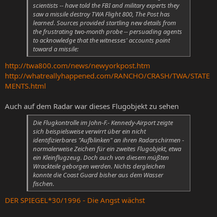
scientists -- have told the FBI and military experts they
saw a missile destroy TWA Flight 800, The Post has
learned. Sources provided startling new details from
the frustrating two-month probe -- persuading agents
to acknowledge that the witnesses' accounts point
toward a missile:
http://twa800.com/news/newyorkpost.htm
http://whatreallyhappened.com/RANCHO/CRASH/TWA/STATE
MENTS.html
Auch auf dem Radar war dieses Flugobjekt zu sehen
Die Flugkontrolle im John-F.- Kennedy-Airport zeigte
sich beispielsweise verwirrt über ein nicht
identifizierbares "Aufblinken" an ihren Radarschirmen -
normalerweise Zeichen für ein zweites Flugobjekt, etwa
ein Kleinflugzeug. Doch auch von diesem müßten
Wrackteile geborgen werden. Nichts dergleichen
konnte die Coast Guard bisher aus dem Wasser
fischen.
DER SPIEGEL*30/1996 - Die Angst wächst