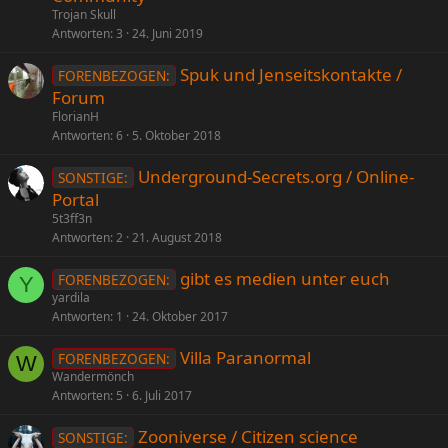
Trojan Skull
Antworten
3
24. Juni 2019
Spuk und Jenseitskontakte /
FORENBEZOGEN:
Forum
FlorianH
Antworten
6
5. Oktober 2018
Underground-Secrets.org / Online-
SONSTIGE:
Portal
5t3ff3n
Antworten
2
21. August 2018
gibt es medien unter euch
FORENBEZOGEN:
Y
yardila
Antworten
1
24. Oktober 2017
Villa Paranormal
FORENBEZOGEN:
W
Wandermönch
Antworten
5
6. Juli 2017
Zooniverse / Citizen science
SONSTIGE: