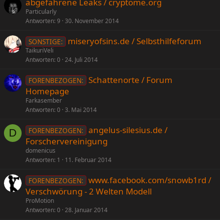
abgefahrene Leaks / cryptome.org
Particularly
Antworten
9
30. November 2014
miseryofsins.de / Selbsthilfeforum
SONSTIGE:
TaikuriVeli
Antworten
0
24. Juli 2014
Schattenorte / Forum
FORENBEZOGEN:
Homepage
Farkasember
Antworten
0
3. Mai 2014
angelus-silesius.de /
FORENBEZOGEN:
D
Forschervereinigung
domenicus
Antworten
1
11. Februar 2014
www.facebook.com/snowb1rd /
FORENBEZOGEN:
Verschwörung - 2 Welten Modell
ProMotion
Antworten
0
28. Januar 2014