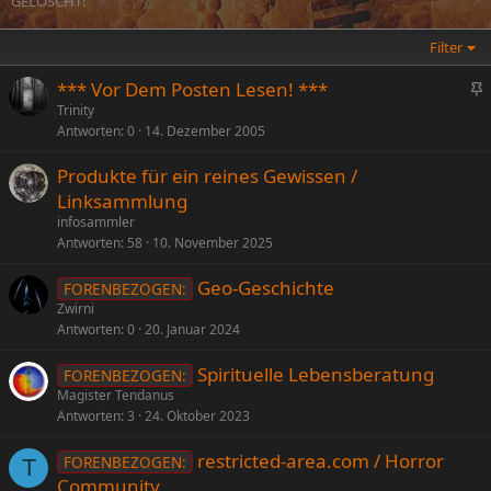
GELÖSCHT!
Filter
*** Vor Dem Posten Lesen! ***
n
Trinity
Antworten
0
14. Dezember 2005
g
e
Produkte für ein reines Gewissen /
p
Linksammlung
i
infosammler
n
Antworten
58
10. November 2025
n
t
Geo-Geschichte
FORENBEZOGEN:
Zwirni
Antworten
0
20. Januar 2024
Spirituelle Lebensberatung
FORENBEZOGEN:
Magister Tendanus
Antworten
3
24. Oktober 2023
restricted-area.com / Horror
FORENBEZOGEN:
T
Community