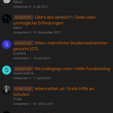
Flyleaf
Antworten
0
5. Juli 2017
Gibt's das wirklich? / Seite über
SONSTIGE:
unmögliche Erfindungen
Zwirni
Antworten
6
19. November 2015
Wien: männliche Studienteilnehmer
SONSTIGE:
S
gesucht (OT)
ScanUnit
Antworten
1
19. Juli 2015
life.indiegogo.com / Hilfe-Fundraising
SONSTIGE:
S
Steven Inferno
Antworten
5
1. April 2015
lebenretten.at / Erste Hilfe an
SONSTIGE:
Schulen
Trinity
Antworten
1
31. März 2015