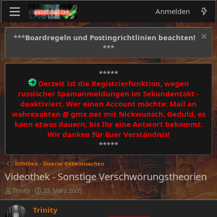
Anmelden
***
Boardregeln und Postingrichtlinien beachten!
***
*****
Derzeit ist die Registrierfunktion, wegen
russischer Spamanmeldungen im Sekundentakt -
deaktiviert. Wer einen Account möchte: Mail an
wahrexakten @ gmx.net mit Nickwunsch. Geduld, es
kann etwas dauern, bis Ihr eine Antwort bekommt.
Wir danken für Euer Verständnis!
*****
Infothek - Diverse Geheimsachen
Videothek - Sonstige Verschwörungstheorien
E
E
Trinity
20. März 2005
r
r
s
s
Trinity
t
t