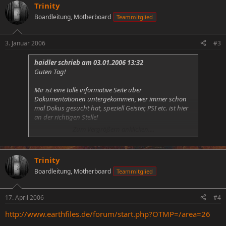
Trinity
Boardleitung, Motherboard
Teammitglied
3. Januar 2006
#3
haidler schrieb am 03.01.2006 13:32
Guten Tag!
Mir ist eine tolle informative Seite über
Dokumentationen untergekommen, wer immer schon
mal Dokus gesucht hat, speziell Geister, PSI etc. ist hier
an der richtigen Stelle!
Zum Vergrößern anklicken....
PS: Lasst euch nicht täuschen durch den "Esel" es ist
keine Emule Filesharing Seite
Trinity
http://www.edokus.de/
Boardleitung, Motherboard
Teammitglied
MFG
17. April 2006
#4
http://www.earthfiles.de/forum/start.php?OTMP=/area=26