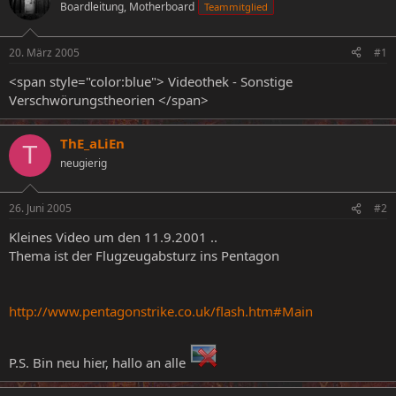
Boardleitung, Motherboard
Teammitglied
e
e
l
l
l
l
20. März 2005
#1
e
t
r
a
<span style="color:blue"> Videothek - Sonstige
m
Verschwörungstheorien </span>
ThE_aLiEn
T
neugierig
26. Juni 2005
#2
Kleines Video um den 11.9.2001 ..
Thema ist der Flugzeugabsturz ins Pentagon
http://www.pentagonstrike.co.uk/flash.htm#Main
P.S. Bin neu hier, hallo an alle