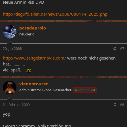
Neue Armin Risi DVD
http://degufo.alien.de/news/2008/080114_2025.php
paradeprolo
neugierig
20. Juli 2008
#7
http://www.zeitgeistmovie.com/
wers noch nicht gesehen
hat..............
viel spaß......
viennatourer
Administrator, Global Researcher
Teammitglied
21. Februar 2009
#8
yop
Georg Schramm...Volksverblödung