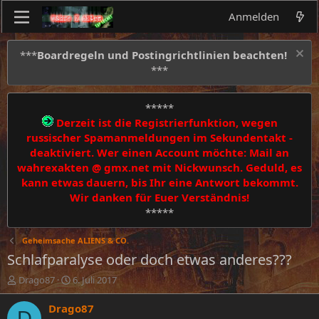
Anmelden
***
Boardregeln und Postingrichtlinien beachten!
***
*****
Derzeit ist die Registrierfunktion, wegen
russischer Spamanmeldungen im Sekundentakt -
deaktiviert. Wer einen Account möchte: Mail an
wahrexakten @ gmx.net mit Nickwunsch. Geduld, es
kann etwas dauern, bis Ihr eine Antwort bekommt.
Wir danken für Euer Verständnis!
*****
Geheimsache ALIENS & CO.
Schlafparalyse oder doch etwas anderes???
E
E
Drago87
6. Juli 2017
r
r
s
s
Drago87
D
t
t