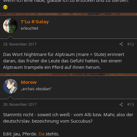
Wenn ich eine habe, glaube ich zu ersticken und zu sterben.
T'Lu R'Galay
erleuchtet
28. November 2017
#12
Das Wort Nightmare für Alptraum (mare = Stute) erinnert
daran, das früher die Leute das Gefühl hatten, bei einem
Alptraum trampele ein Pferd auf ihnen herum.
Morow
„archaic obsidian”
28. November 2017
#13
Stammts nicht - soweit ich weiß - vom Alb bzw. Mahr, also der
deutsch/slav. bezeichnung vom Succubus?
Edit: Jau, Pferde.
Da
stehts.