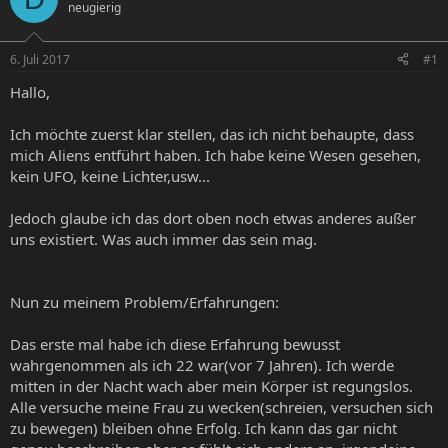
neugierig
e
e
l
l
l
l
6. Juli 2017
#1
e
t
r
a
Hallo,
m
Ich möchte zuerst klar stellen, das ich nicht behaupte, dass
mich Aliens entführt haben. Ich habe keine Wesen gesehen,
kein UFO, keine Lichter,usw...
Jedoch glaube ich das dort oben noch etwas anderes außer
uns existiert. Was auch immer das sein mag.
Nun zu meinem Problem/Erfahrungen:
Das erste mal habe ich diese Erfahrung bewusst
wahrgenommen als ich 22 war(vor 7 Jahren). Ich werde
mitten in der Nacht wach aber mein Körper ist regungslos.
Alle versuche meine Frau zu wecken(schreien, versuchen sich
zu bewegen) bleiben ohne Erfolg. Ich kann das gar nicht