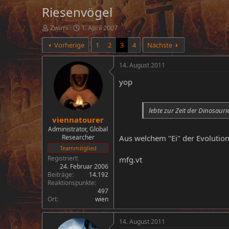
Riesenvögel
E
E
Zwirni
1. April 2007
r
r
Vorherige
1
2
3
4
Nächste
s
s
t
t
e
e
14. August 2011
l
l
yop
l
l
e
t
r
a
m
lebte zur Zeit der Dinosauri
viennatourer
Administrator, Global
Researcher
Aus welchem "Ei" der Evolution 
Teammitglied
Registriert
mfg.vt
24. Februar 2006
Beiträge
14.192
Reaktionspunkte
497
Ort
wien
14. August 2011