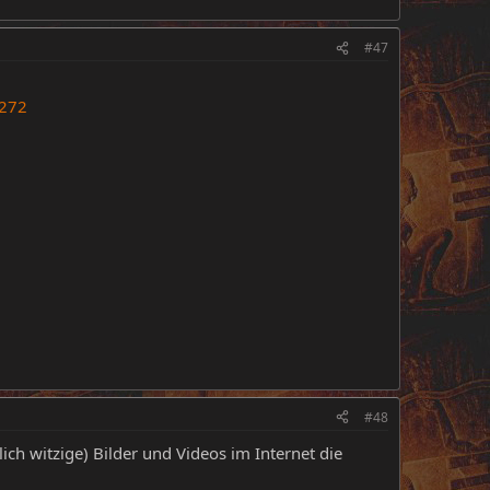
#47
2272
#48
lich witzige) Bilder und Videos im Internet die