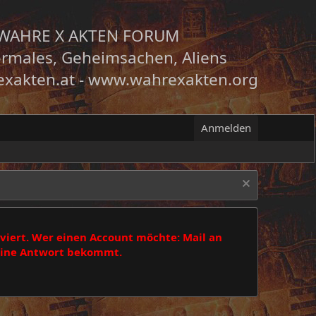
WAHRE X AKTEN FORUM
rmales, Geheimsachen, Aliens
xakten.at
-
www.wahrexakten.org
Anmelden
viert. Wer einen Account möchte: Mail an
 eine Antwort bekommt.