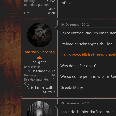
Beiträge
14.192
mfg.vt
Reaktionspunkte
497
Ort
wien
19. Dezember 2012
Sorry erstmal das ich einen lt
Steinadler schnappt sich Kind!
Marton_Stromg
http://www.blick.ch/news/ausl
ald
neugierig
Was denkt Ihr dazu?
Registriert
1. Dezember 2012
Beiträge
24
Wieso sollte jemand wie im Ber
Reaktionspunkte
1
Ort
Greetz Mäny
Baltschieder, Wallis,
Schweiz
19. Dezember 2012
passt doch! hier darf/soll man