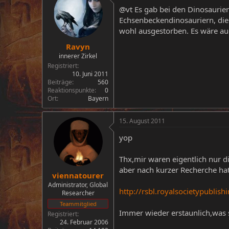
@vt Es gab bei den Dinosaurier
Echsenbeckendinosauriern, die s
wohl ausgestorben. Es wäre au
Ravyn
innerer Zirkel
Registriert
10. Juni 2011
Beiträge
560
Reaktionspunkte
0
Ort
Bayern
15. August 2011
yop
Thx,mir waren eigentlich nur d
aber nach kurzer Recherche hat 
viennatourer
Administrator, Global
http://rsbl.royalsocietypublish
Researcher
Teammitglied
Immer wieder erstaunlich,was si
Registriert
24. Februar 2006