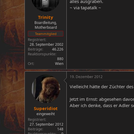
alles ausgraben.
~ via tapatalk ~
Trinity
Boardleitung,
Motherboard
Teammitglied
Registriert
28. September 2002
Beiträge
46.226
Reaktionspunkte
880
Ort
Wien
19. Dezember 2012
Vielleicht hätte der Züchter d
Jetzt im Ernst: abgesehen davon
Aber ich denke, dass er Adler 
Superidiot
eingeweiht
Registriert
27. September 2012
Beiträge
148
Reaktionspunkte
0