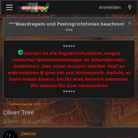
Anmelden
***
Boardregeln und Postingrichtlinien beachten!
***
*****
Derzeit ist die Registrierfunktion, wegen
russischer Spamanmeldungen im Sekundentakt -
deaktiviert. Wer einen Account möchte: Mail an
wahrexakten @ gmx.net mit Nickwunsch. Geduld, es
kann etwas dauern, bis Ihr eine Antwort bekommt.
Wir danken für Euer Verständnis!
*****
Geheimsache UFO
Oliver Tree
E
E
Zwirni
21. Juni 2026
r
r
s
s
Zwirni
t
t