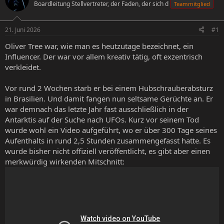
Boardleitung Stellvertreter, der Faden, der sich d
Teammitglied
e
e
l
l
l
l
21. Juni 2026
#1
e
t
r
a
Oliver Tree war, wie man es heutzutage bezeichnet, ein
m
Influencer. Der war vor allem kreativ tätig, oft exzentrisch
verkleidet.
Vor rund 2 Wochen starb er bei einem Hubschrauberabsturz
in Brasilien. Und damit fangen nun seltsame Gerüchte an. Er
war demnach das letzte Jahr fast ausschließlich in der
Antarktis auf der Suche nach UFOs. Kurz vor seinem Tod
wurde wohl ein Video aufgeführt, wo er über 300 Tage seines
Aufenthalts in rund 2,5 Stunden zusammengefasst hatte. Es
wurde bisher nicht offiziell veröffentlicht, es gibt aber einen
merkwürdig wirkenden Mitschnitt: