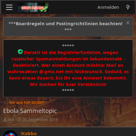
Anmelden
***
Boardregeln und Postingrichtlinien beachten!
***
*****
Derzeit ist die Registrierfunktion, wegen
russischer Spamanmeldungen im Sekundentakt -
deaktiviert. Wer einen Account möchte: Mail an
wahrexakten @ gmx.net mit Nickwunsch. Geduld, es
kann etwas dauern, bis Ihr eine Antwort bekommt.
Wir danken für Euer Verständnis!
*****
Wir sind TOP-SECRET!
Ebola Sammeltopic
E
E
sick
29. September 2014
r
r
s
s
!Xabbu
t
t