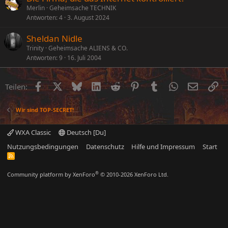
Merlin
Geheimsache TECHNIK
Antworten
4
3. August 2024
Sheldan Nidle
Trinity
Geheimsache ALIENS & CO.
Antworten
9
16. Juli 2004
Facebook
X (Twitter)
Bluesky
LinkedIn
Reddit
Pinterest
Tumblr
WhatsApp
E-Mail
Li
Teilen:
Wir sind TOP-SECRET!
WXA Classic
Deutsch [Du]
Nutzungsbedingungen
Datenschutz
Hilfe und Impressum
Start
R
S
S
®
Community platform by XenForo
© 2010-2026 XenForo Ltd.