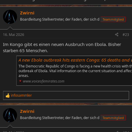
Zwirni
Boardleitung Stellvertreter, der Faden, der sich d
Teammitglied
16. Mai 2026
#23
Im Kongo gibt es einen neuen Ausbruch von Ebola. Bisher
starben 65 Menschen.
A new Ebola outbreak hits eastern Congo: 65 deaths and warnings of a humanitarian catastr
The Democratic Republic of Congo is facing a new health crisis with t
outbreak of Ebola. Vital information on the current situation and affe
areas.
www.voiceofemirates.com
infosammler
R
e
a
Zwirni
k
t
Boardleitung Stellvertreter, der Faden, der sich d
Teammitglied
i
o
n