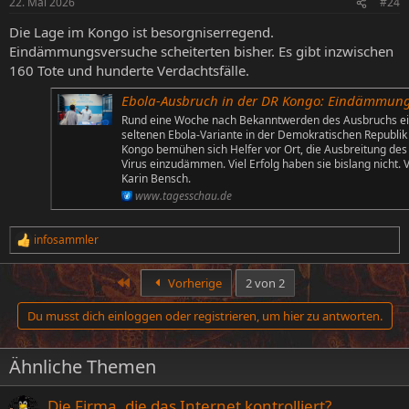
22. Mai 2026
#24
e
n
Die Lage im Kongo ist besorgniserregend.
:
Eindämmungsversuche scheiterten bisher. Es gibt inzwischen
160 Tote und hunderte Verdachtsfälle.
Ebola-Ausbruch in der DR Kongo: Eindämmung könnte lange dau
Rund eine Woche nach Bekanntwerden des Ausbruchs e
seltenen Ebola-Variante in der Demokratischen Republik
Kongo bemühen sich Helfer vor Ort, die Ausbreitung des
Virus einzudämmen. Viel Erfolg haben sie bislang nicht. 
Karin Bensch.
www.tagesschau.de
infosammler
R
e
a
Erste
Vorherige
2 von 2
k
t
Du musst dich einloggen oder registrieren, um hier zu antworten.
i
o
n
Ähnliche Themen
e
n
:
Die Firma, die das Internet kontrolliert?