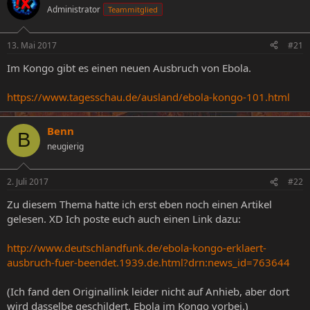
Administrator
Teammitglied
e
e
l
l
l
l
13. Mai 2017
#21
e
t
r
a
Im Kongo gibt es einen neuen Ausbruch von Ebola.
m
https://www.tagesschau.de/ausland/ebola-kongo-101.html
Benn
B
neugierig
2. Juli 2017
#22
Zu diesem Thema hatte ich erst eben noch einen Artikel
gelesen. XD Ich poste euch auch einen Link dazu:
http://www.deutschlandfunk.de/ebola-kongo-erklaert-
ausbruch-fuer-beendet.1939.de.html?drn:news_id=763644
(Ich fand den Originallink leider nicht auf Anhieb, aber dort
wird dasselbe geschildert. Ebola im Kongo vorbei.)